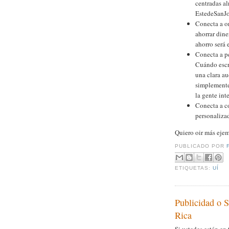
centradas al
EstedeSanJo
Conecta a o
ahorrar dine
ahorro será 
Conecta a p
Cuándo escri
una clara au
simplemente
la gente inte
Conecta a c
personalizad
Quiero oir más ejem
PUBLICADO POR
ETIQUETAS:
UÍ
Publicidad o 
Rica
Si ustedes están en