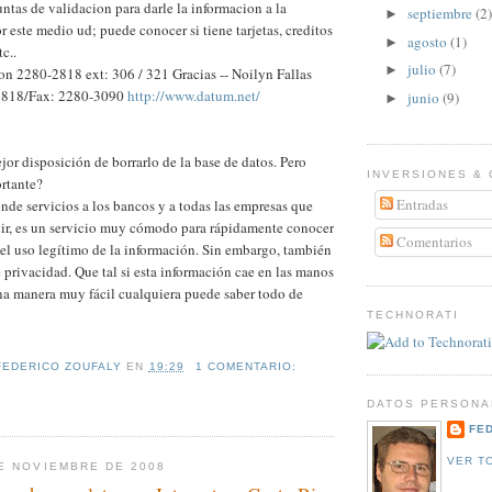
tas de validacion para darle la informacion a la
septiembre
(2)
►
r este medio ud; puede conocer si tiene tarjetas, creditos
agosto
(1)
►
tc..
julio
(7)
►
n 2280-2818 ext: 306 / 321 Gracias -- Noilyn Fallas
-2818/Fax: 2280-3090
http://www.datum.net/
junio
(9)
►
jor disposición de borrarlo de la base de datos. Pero
INVERSIONES & 
rtante?
Entradas
de servicios a los bancos y a todas las empresas que
cir, es un servicio muy cómodo para rápidamente conocer
Comentarios
s el uso legítimo de la información. Sin embargo, también
privacidad. Que tal si esta información cae en las manos
a manera muy fácil cualquiera puede saber todo de
TECHNORATI
FEDERICO ZOUFALY
EN
19:29
1 COMENTARIO:
DATOS PERSONA
FE
VER T
E NOVIEMBRE DE 2008