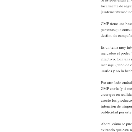
localmente de segu
[einteractivemedia
GMP tiene una base
personas que consum
destino de campañas
Es un tema muy inte
mercadeo el poder "
atractivo. Con una
mensaje. (debo de 
usarlos y no lo hec
Por otro lado cuánd
GMP envía (y si re
creer que en realid
asocio los producto
intención de ningun
publicidad por este
Ahora, cómo se pued
evitando que esta 