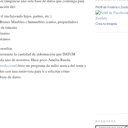
or imáginese una sola base de datos que contenga para
mación del:
Perfil de Federico Zouf
il (incluyendo hijos, padres, etc.)
 Bienes Muebles e Immuebles (carros, propiedades)
Crea tu insignia
 de tránsito
dientes
éstamos
onsultar.
sionante la cantidad de información que DATUM
ada uno de nosotros. Hace poco Amelia Rueda
rueda.com/
) hizo un programa de radio acerca del tema y
eo con una entrevista para ir a solicitar cómo
 base de datos.
BUSQUEDA