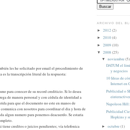
ARCHIVO DEL B
2012
(2)
►
2010
(4)
►
2009
(10)
►
2008
(25)
▼
noviembre
(5)
▼
DATUM el límit
ambién les he solicitado por email el procedimiento de
y negocios
a es la transcripción literal de la respuesta:
10 Ideas de có
Internet en C
Publicidad o
mo para conocer de su record crediticio. Si lo desea
einteractive
trega de manera personal y con cédula de identidad a
urida para que el documento no este en manos de
Napoleon Hill:
se comunica con nosotros para coordinar el dia y hora de
Publicidad Cie
inda algun numero para ponernos deacuerdo. Se estaria
Hopkins y su
ompleto.
octubre
(1)
si tiene creditos o juicios pendientes; vía telefonica
►