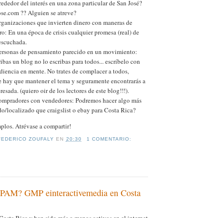
rededor del interés en una zona particular de San José?
se.com ?? Alguien se atreve?
rganizaciones que invierten dinero con maneras de
ro: En una época de crisis cualquier promesa (real) de
escuchada.
ersonas de pensamiento parecido en un movimiento:
bas un blog no lo escribas para todos... escríbelo con
diencia en mente. No trates de complacer a todos,
 hay que mantener el tema y seguramente encontrarás a
resada. (quiero oir de los lectores de este blog!!!).
ompradores con vendedores: Podremos hacer algo más
o/localizado que craigslist o ebay para Costa Rica?
plos. Atrévase a compartir!
FEDERICO ZOUFALY
EN
20:30
1 COMENTARIO:
SPAM? GMP einteractivemedia en Costa
 Costa Rica y han sido más o menos activos en el internet