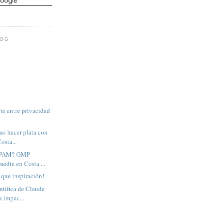
LOG
e entre privacidad
mo hacer plata con
osta...
 SPAM? GMP
media en Costa ...
 que inspiración!
ntífica de Claude
 impac...