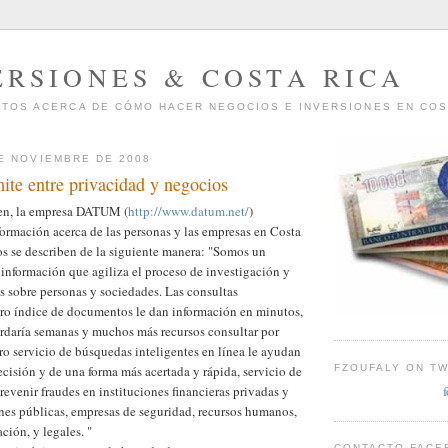
ERSIONES & COSTA RICA
TOS ACERCA DE CÓMO HACER NEGOCIOS E INVERSIONES EN COS
E NOVIEMBRE DE 2008
te entre privacidad y negocios
ben, la empresa DATUM (
http://www.datum.net/
)
ormación acerca de las personas y las empresas en Costa
os se describen de la siguiente manera: "Somos un
 información que agiliza el proceso de investigación y
s sobre personas y sociedades. Las consultas
tro índice de documentos le dan información en minutos,
ardaría semanas y muchos más recursos consultar por
o servicio de búsquedas inteligentes en línea le ayudan
FZOUFALY ON TW
ecisión y de una forma más acertada y rápida, servicio de
revenir fraudes en instituciones financieras privadas y
iones públicas, empresas de seguridad, recursos humanos,
ción, y legales. "
CONTACTO FACE