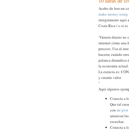
10 Ideas de có
Acabo de leer un c
make money using t
integramente aquí 
Costa Rica ( o si es
"Genera dinero no c
internet cómo una h
proceso. Usa al int
hacerse cuándo eres
palanca dramática 
la economía actual.
La esencia es: CON
y crearás valor.
"
Aquí algunos ejemp
Conecta a lo
Que tal crea
con
mi post
anunciar las
escuchar.
Conecta a lo