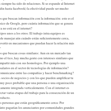
siempre ha sido de relaciones. Si se expande al Internet
edin hasta facebook) la efectividad puede ser mucho
s que buscan información con la información: este es el
ásico de Google, pero cuánta información que se genera
a no está en el internet?
pos unos a los otros: El trabajo intra-equipos es
de manejar aún cuándo están suficientemente cerca,
nvertir en mecanismos que puedan hacer la relación más
?
os que buscan cosas similares: Aun en un mercado tan
o el tico, hay mucha gente con intereses similares que
ompartir más con sus homologos. Por ejemplo una
salarios en el sector de tecnologías de información?
omunicarse entre las compañías y hacer benchmarking?
 socios de negocios y con los que pueden amplificar tu
 muy poco probable que una persona o una organización
amente integrada verticalemente. Con el internet es
ctar varias etapas del trabajo para la consecución de un
roducto.
s personas que están geográficamente cerca: Por
ánto pagarían los anunciantes por comunidades grandes