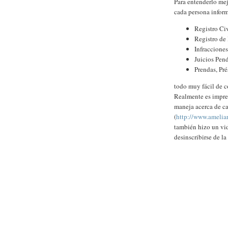
Para entenderlo mej
cada persona infor
Registro Civ
Registro de
Infracciones
Juicios Pen
Prendas, Pr
todo muy fácil de c
Realmente es impre
maneja acerca de c
(
http://www.amelia
también hizo un vid
desinscribirse de la