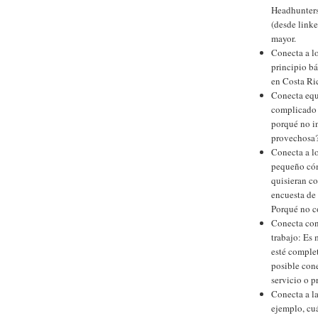
Headhunters 
(desde link
mayor.
Conecta a lo
principio b
en Costa Ric
Conecta equi
complicado 
porqué no i
provechosa
Conecta a l
pequeño cóm
quisieran c
encuesta de 
Porqué no c
Conecta con
trabajo: Es
esté complet
posible cone
servicio o p
Conecta a la
ejemplo, cu