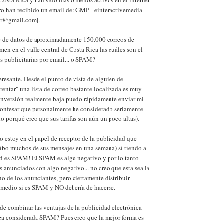
ro han recibido un email de: GMP - einteractivemedia
cr@gmail.com].
 de datos de aproximadamente 150.000 correos de
en en el valle central de Costa Rica las cuáles son el
 publicitarias por email... o SPAM?
resante. Desde el punto de vista de alguien de
rentar" una lista de correo bastante localizada es muy
 inversión realmente baja puedo rápidamente enviar mi
confesar que personalmente he considerado seriamente
ho porqué creo que sus tarifas son aún un poco altas).
o estoy en el papel de receptor de la publicidad que
cibo muchos de sus mensajes en una semana) si tiendo a
ad es SPAM! El SPAM es algo negativo y por lo tanto
s anunciados con algo negativo... no creo que esta sea la
o de los anunciantes, pero ciertamente distribuir
 medio si es SPAM y NO debería de hacerse.
e combinar las ventajas de la publicidad electrónica
sea considerada SPAM? Pues creo que la mejor forma es