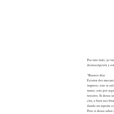
Por otro lado, yo t
desinscripción y est
"Buenos días
Existen dos mecanis
impreso; este se en
mano; esto por seg
terceros. Si desea 
cita, o bien nos br
dando un reporte c
Pero si desea saber 