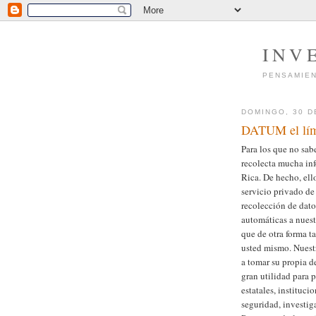
INV
PENSAMIEN
DOMINGO, 30 D
DATUM el lími
Para los que no sa
recolecta mucha inf
Rica. De hecho, ell
servicio privado de
recolección de dato
automáticas a nues
que de otra forma t
usted mismo. Nuestr
a tomar su propia d
gran utilidad para p
estatales, instituc
seguridad, investiga