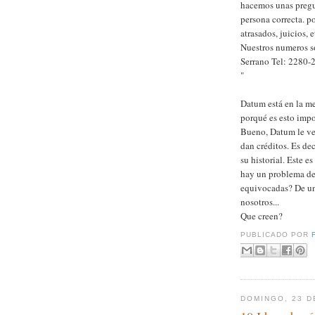
hacemos unas pregun
persona correcta. po
atrasados, juicios, e
Nuestros numeros so
Serrano Tel: 2280
"
Datum está en la me
porqué es esto impo
Bueno, Datum le ven
dan créditos. Es de
su historial. Este e
hay un problema de 
equivocadas? De un
nosotros...
Que creen?
PUBLICADO POR
DOMINGO, 23 D